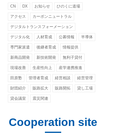
CN
DX
お知らせ
ひのくに道場
アクセス
カーボンニュートラル
デジタルトランスフォーメーション
デジタル化
人材育成
公募情報
半導体
専門家派遣
後継者育成
情報提供
新商品開発
新技術開発
無利子貸付
現場改善
生産性向上
産学連携推進
田原塾
管理者育成
経営相談
経営管理
財団紹介
販路拡大
販路開拓
貸し工場
貸会議室
震災関連
Cooperation site