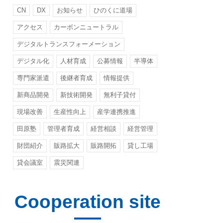
CN
DX
お知らせ
ひのくに道場
アクセス
カーボンニュートラル
デジタルトランスフォーメーション
デジタル化
人材育成
公募情報
半導体
専門家派遣
後継者育成
情報提供
新商品開発
新技術開発
無利子貸付
現場改善
生産性向上
産学連携推進
田原塾
管理者育成
経営相談
経営管理
財団紹介
販路拡大
販路開拓
貸し工場
貸会議室
震災関連
Cooperation site