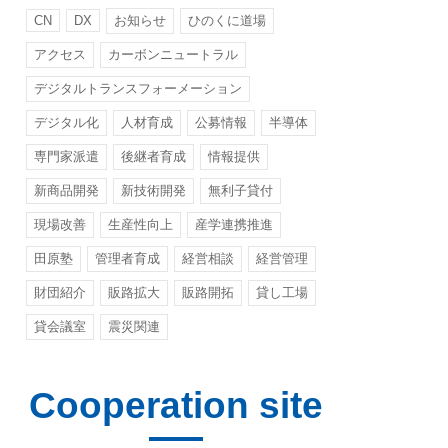
CN
DX
お知らせ
ひのくに道場
アクセス
カーボンニュートラル
デジタルトランスフォーメーション
デジタル化
人材育成
公募情報
半導体
専門家派遣
後継者育成
情報提供
新商品開発
新技術開発
無利子貸付
現場改善
生産性向上
産学連携推進
田原塾
管理者育成
経営相談
経営管理
財団紹介
販路拡大
販路開拓
貸し工場
貸会議室
震災関連
Cooperation site