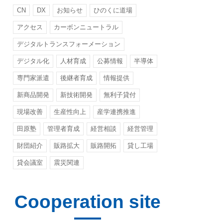
CN
DX
お知らせ
ひのくに道場
アクセス
カーボンニュートラル
デジタルトランスフォーメーション
デジタル化
人材育成
公募情報
半導体
専門家派遣
後継者育成
情報提供
新商品開発
新技術開発
無利子貸付
現場改善
生産性向上
産学連携推進
田原塾
管理者育成
経営相談
経営管理
財団紹介
販路拡大
販路開拓
貸し工場
貸会議室
震災関連
Cooperation site