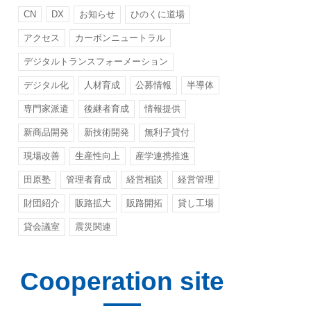
CN
DX
お知らせ
ひのくに道場
アクセス
カーボンニュートラル
デジタルトランスフォーメーション
デジタル化
人材育成
公募情報
半導体
専門家派遣
後継者育成
情報提供
新商品開発
新技術開発
無利子貸付
現場改善
生産性向上
産学連携推進
田原塾
管理者育成
経営相談
経営管理
財団紹介
販路拡大
販路開拓
貸し工場
貸会議室
震災関連
Cooperation site