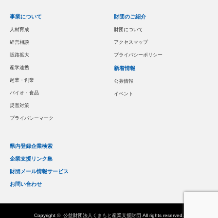
事業について
財団のご紹介
人材育成
財団について
経営相談
アクセスマップ
販路拡大
プライバシーポリシー
産学連携
新着情報
起業・創業
公募情報
バイオ・食品
イベント
災害対策
プライバシーマーク
県内登録企業検索
企業支援リンク集
財団メール情報サービス
お問い合わせ
Copyright ©
公益財団法人くまもと産業支援財団
All rights reserved.