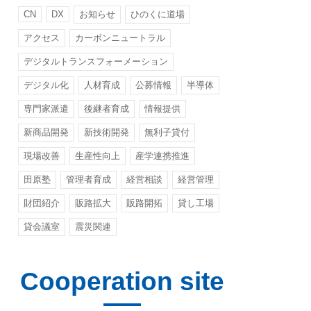
CN
DX
お知らせ
ひのくに道場
アクセス
カーボンニュートラル
デジタルトランスフォーメーション
デジタル化
人材育成
公募情報
半導体
専門家派遣
後継者育成
情報提供
新商品開発
新技術開発
無利子貸付
現場改善
生産性向上
産学連携推進
田原塾
管理者育成
経営相談
経営管理
財団紹介
販路拡大
販路開拓
貸し工場
貸会議室
震災関連
Cooperation site