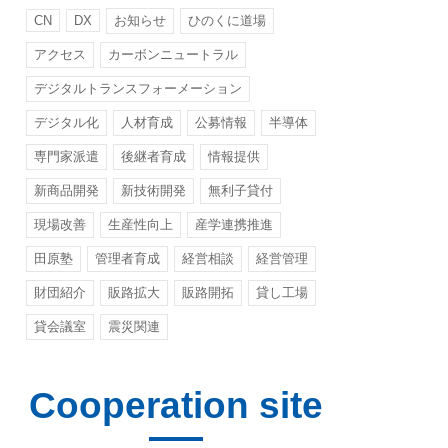
CN
DX
お知らせ
ひのくに道場
アクセス
カーボンニュートラル
デジタルトランスフォーメーション
デジタル化
人材育成
公募情報
半導体
専門家派遣
後継者育成
情報提供
新商品開発
新技術開発
無利子貸付
現場改善
生産性向上
産学連携推進
田原塾
管理者育成
経営相談
経営管理
財団紹介
販路拡大
販路開拓
貸し工場
貸会議室
震災関連
Cooperation site