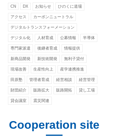
CN
DX
お知らせ
ひのくに道場
アクセス
カーボンニュートラル
デジタルトランスフォーメーション
デジタル化
人材育成
公募情報
半導体
専門家派遣
後継者育成
情報提供
新商品開発
新技術開発
無利子貸付
現場改善
生産性向上
産学連携推進
田原塾
管理者育成
経営相談
経営管理
財団紹介
販路拡大
販路開拓
貸し工場
貸会議室
震災関連
Cooperation site