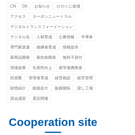
CN
DX
お知らせ
ひのくに道場
アクセス
カーボンニュートラル
デジタルトランスフォーメーション
デジタル化
人材育成
公募情報
半導体
専門家派遣
後継者育成
情報提供
新商品開発
新技術開発
無利子貸付
現場改善
生産性向上
産学連携推進
田原塾
管理者育成
経営相談
経営管理
財団紹介
販路拡大
販路開拓
貸し工場
貸会議室
震災関連
Cooperation site