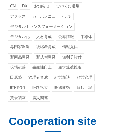
CN
DX
お知らせ
ひのくに道場
アクセス
カーボンニュートラル
デジタルトランスフォーメーション
デジタル化
人材育成
公募情報
半導体
専門家派遣
後継者育成
情報提供
新商品開発
新技術開発
無利子貸付
現場改善
生産性向上
産学連携推進
田原塾
管理者育成
経営相談
経営管理
財団紹介
販路拡大
販路開拓
貸し工場
貸会議室
震災関連
Cooperation site