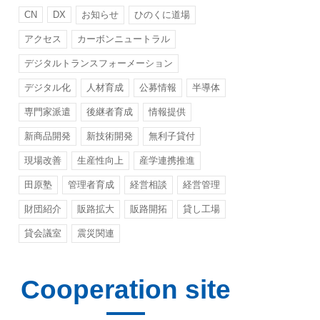
CN
DX
お知らせ
ひのくに道場
アクセス
カーボンニュートラル
デジタルトランスフォーメーション
デジタル化
人材育成
公募情報
半導体
専門家派遣
後継者育成
情報提供
新商品開発
新技術開発
無利子貸付
現場改善
生産性向上
産学連携推進
田原塾
管理者育成
経営相談
経営管理
財団紹介
販路拡大
販路開拓
貸し工場
貸会議室
震災関連
Cooperation site