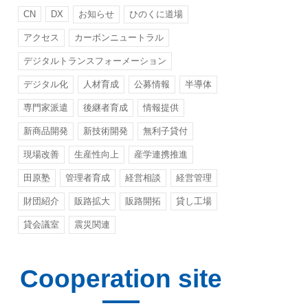
CN
DX
お知らせ
ひのくに道場
アクセス
カーボンニュートラル
デジタルトランスフォーメーション
デジタル化
人材育成
公募情報
半導体
専門家派遣
後継者育成
情報提供
新商品開発
新技術開発
無利子貸付
現場改善
生産性向上
産学連携推進
田原塾
管理者育成
経営相談
経営管理
財団紹介
販路拡大
販路開拓
貸し工場
貸会議室
震災関連
Cooperation site