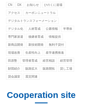
CN
DX
お知らせ
ひのくに道場
アクセス
カーボンニュートラル
デジタルトランスフォーメーション
デジタル化
人材育成
公募情報
半導体
専門家派遣
後継者育成
情報提供
新商品開発
新技術開発
無利子貸付
現場改善
生産性向上
産学連携推進
田原塾
管理者育成
経営相談
経営管理
財団紹介
販路拡大
販路開拓
貸し工場
貸会議室
震災関連
Cooperation site