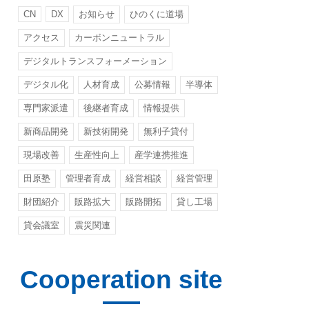
CN
DX
お知らせ
ひのくに道場
アクセス
カーボンニュートラル
デジタルトランスフォーメーション
デジタル化
人材育成
公募情報
半導体
専門家派遣
後継者育成
情報提供
新商品開発
新技術開発
無利子貸付
現場改善
生産性向上
産学連携推進
田原塾
管理者育成
経営相談
経営管理
財団紹介
販路拡大
販路開拓
貸し工場
貸会議室
震災関連
Cooperation site