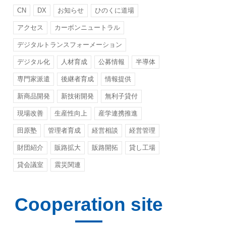
CN
DX
お知らせ
ひのくに道場
アクセス
カーボンニュートラル
デジタルトランスフォーメーション
デジタル化
人材育成
公募情報
半導体
専門家派遣
後継者育成
情報提供
新商品開発
新技術開発
無利子貸付
現場改善
生産性向上
産学連携推進
田原塾
管理者育成
経営相談
経営管理
財団紹介
販路拡大
販路開拓
貸し工場
貸会議室
震災関連
Cooperation site