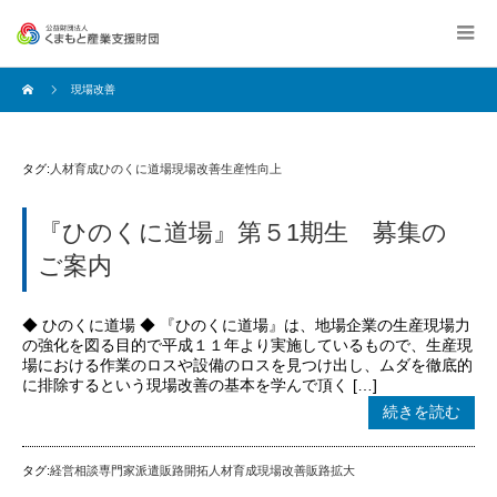
現場改善
タグ:
人材育成
ひのくに道場
現場改善
生産性向上
『ひのくに道場』第５1期生 募集の
ご案内
◆ ひのくに道場 ◆ 『ひのくに道場』は、地場企業の生産現場力
の強化を図る目的で平成１１年より実施しているもので、生産現
場における作業のロスや設備のロスを見つけ出し、ムダを徹底的
に排除するという現場改善の基本を学んで頂く […]
続きを読む
タグ:
経営相談
専門家派遣
販路開拓
人材育成
現場改善
販路拡大