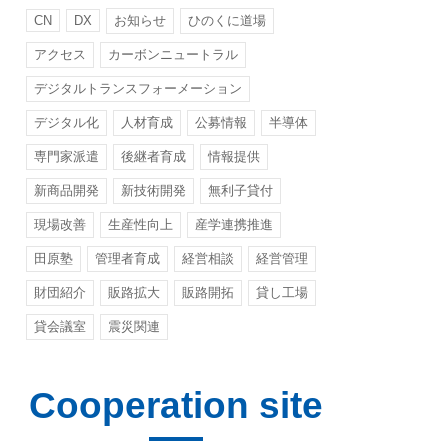
CN
DX
お知らせ
ひのくに道場
アクセス
カーボンニュートラル
デジタルトランスフォーメーション
デジタル化
人材育成
公募情報
半導体
専門家派遣
後継者育成
情報提供
新商品開発
新技術開発
無利子貸付
現場改善
生産性向上
産学連携推進
田原塾
管理者育成
経営相談
経営管理
財団紹介
販路拡大
販路開拓
貸し工場
貸会議室
震災関連
Cooperation site