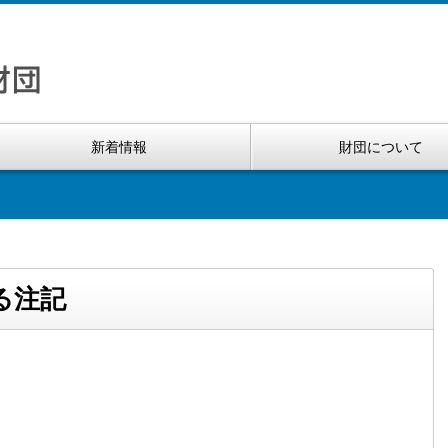
新着情報
財団について
る注記