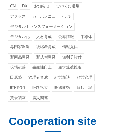
CN
DX
お知らせ
ひのくに道場
アクセス
カーボンニュートラル
デジタルトランスフォーメーション
デジタル化
人材育成
公募情報
半導体
専門家派遣
後継者育成
情報提供
新商品開発
新技術開発
無利子貸付
現場改善
生産性向上
産学連携推進
田原塾
管理者育成
経営相談
経営管理
財団紹介
販路拡大
販路開拓
貸し工場
貸会議室
震災関連
Cooperation site