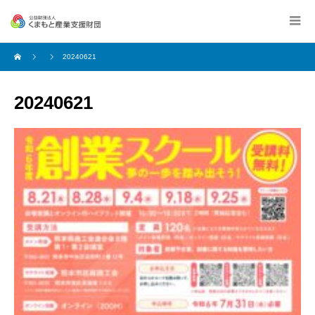
20240621
20240621