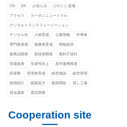
CN
DX
お知らせ
ひのくに道場
アクセス
カーボンニュートラル
デジタルトランスフォーメーション
デジタル化
人材育成
公募情報
半導体
専門家派遣
後継者育成
情報提供
新商品開発
新技術開発
無利子貸付
現場改善
生産性向上
産学連携推進
田原塾
管理者育成
経営相談
経営管理
財団紹介
販路拡大
販路開拓
貸し工場
貸会議室
震災関連
Cooperation site