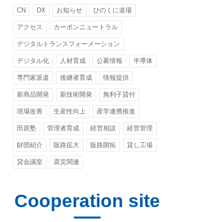
CN
DX
お知らせ
ひのくに道場
アクセス
カーボンニュートラル
デジタルトランスフォーメーション
デジタル化
人材育成
公募情報
半導体
専門家派遣
後継者育成
情報提供
新商品開発
新技術開発
無利子貸付
現場改善
生産性向上
産学連携推進
田原塾
管理者育成
経営相談
経営管理
財団紹介
販路拡大
販路開拓
貸し工場
貸会議室
震災関連
Cooperation site