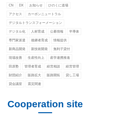
CN
DX
お知らせ
ひのくに道場
アクセス
カーボンニュートラル
デジタルトランスフォーメーション
デジタル化
人材育成
公募情報
半導体
専門家派遣
後継者育成
情報提供
新商品開発
新技術開発
無利子貸付
現場改善
生産性向上
産学連携推進
田原塾
管理者育成
経営相談
経営管理
財団紹介
販路拡大
販路開拓
貸し工場
貸会議室
震災関連
Cooperation site