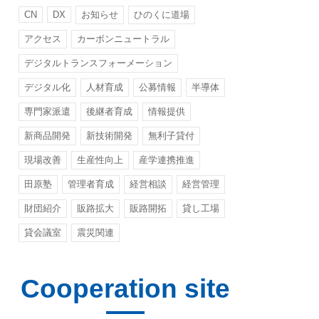
CN
DX
お知らせ
ひのくに道場
アクセス
カーボンニュートラル
デジタルトランスフォーメーション
デジタル化
人材育成
公募情報
半導体
専門家派遣
後継者育成
情報提供
新商品開発
新技術開発
無利子貸付
現場改善
生産性向上
産学連携推進
田原塾
管理者育成
経営相談
経営管理
財団紹介
販路拡大
販路開拓
貸し工場
貸会議室
震災関連
Cooperation site