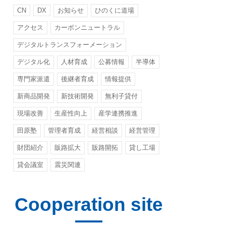
CN
DX
お知らせ
ひのくに道場
アクセス
カーボンニュートラル
デジタルトランスフォーメーション
デジタル化
人材育成
公募情報
半導体
専門家派遣
後継者育成
情報提供
新商品開発
新技術開発
無利子貸付
現場改善
生産性向上
産学連携推進
田原塾
管理者育成
経営相談
経営管理
財団紹介
販路拡大
販路開拓
貸し工場
貸会議室
震災関連
Cooperation site