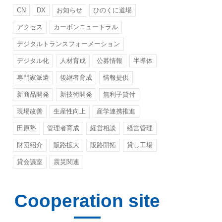
CN
DX
お知らせ
ひのくに道場
アクセス
カーボンニュートラル
デジタルトランスフォーメーション
デジタル化
人材育成
公募情報
半導体
専門家派遣
後継者育成
情報提供
新商品開発
新技術開発
無利子貸付
現場改善
生産性向上
産学連携推進
田原塾
管理者育成
経営相談
経営管理
財団紹介
販路拡大
販路開拓
貸し工場
貸会議室
震災関連
Cooperation site