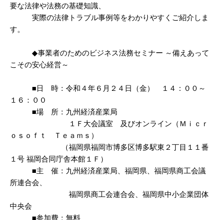
要な法律や法務の基礎知識、
実際の法律トラブル事例等をわかりやすくご紹介しま
す。
◆事業者のためのビジネス法務セミナー ～備えあって
こその安心経営～
■日 時：令和４年６月２４日（金） １４：００～
１６：００
■場 所：九州経済産業局
１Ｆ大会議室 及びオンライン（Ｍｉｃｒ
ｏｓｏｆｔ Ｔｅａｍｓ）
（福岡県福岡市博多区博多駅東２丁目１１番
１号 福岡合同庁舎本館１Ｆ）
■主 催：九州経済産業局、福岡県、福岡県商工会議
所連合会、
福岡県商工会連合会、福岡県中小企業団体
中央会
■参加費：無料