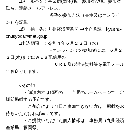
□メール本文：事業所(団体)名、参加者役職、参加者
氏名、連絡メールアドレス、
希望の参加方法（会場又はオンライ
ン）を記載
□送 信 先：九州経済産業局 中小企業課：kyushu-
chusyoka@meti.go.jp
□申込期限 ：令和４年６月２２日（水）
※オンラインでの参加者には、６月２
２日(水)までにＷＥＢ配信用の
ＵＲＬ及び講演資料等を電子メール
でお送りします。
○その他
・講演内容は録画の上、当局のホームページで一定
期間掲載する予定です。
ご都合により当日ご参加できない方は、掲載をお
待ちいただければ幸いです。
・ご提供いただいた個人情報は、事務局（九州経済
産業局、福岡県、