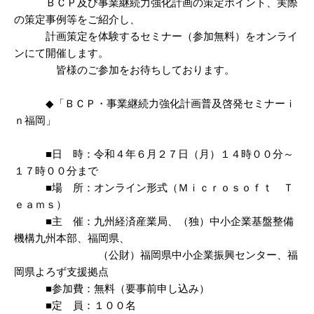
ＢＣＰ及び事業継続力強化計画の策定ポイント、実際
の策定事例等をご紹介し、
計画策定を体験するセミナー（参加無料）をオンライ
ンにて開催します。
皆様のご参加をお待ちしております。
◆「ＢＣＰ・事業継続力強化計画普及啓発セミナーｉ
ｎ福岡」
■日 時：令和４年６月２７日（月）１４時００分～
１７時００分まで
■場 所：オンライン形式（Ｍｉｃｒｏｓｏｆｔ Ｔ
ｅａｍｓ）
■主 催：九州経済産業局、（独）中小企業基盤整備
機構九州本部、福岡県、
（公財）福岡県中小企業振興センター、福
岡県よろず支援拠点
■参加費：無料（要事前申し込み）
■定 員：１００名