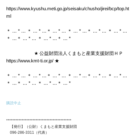
https://www.kyushu.meti.go.jp/seisaku/chusho/jirei/bcp/top.ht
ml
＊ … * … ＊ … * …＊ … * … ＊ … * …＊ … * … ＊ … * …
＊ …＊ … * … ＊ … * …＊ … *
★ 公益財団法人くまもと産業支援財団ＨＰ
https://www.kmt-ti.or.jp/ ★
＊ … * … ＊ … * …＊ … * … ＊ … * …＊ … * … ＊ … * …
＊ …＊ … * … ＊ … * …＊ … *
購読中止
******************************************
【発行】（公財）くまもと産業支援財団
096-286-3311（代表）