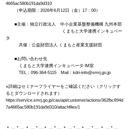
4665ac580b191da9d310
（申込期限：2026年6月12日（金）17：00）
■主催：独立行政法人 中小企業基盤整備機構 九州本部
くまもと大学連携インキュベー
タ
共催：公益財団法人 くまもと産業支援財団
■お問い合わせ先
くまもと大学連携インキュベータ IM室
TEL：096-364-5115 Mail：kdri-info@smrj.go.jp
※詳細はセミナーフライヤーをご確認ください（クリックす
るとダウンロードされます）
https://service.smrj.go.jp/cas/api/customer/actions/362fbc894d
7a4665ac580b191da9d310/attachfiles/1
＊ … * … ＊ … * …＊ … * … ＊ … * …＊ … * … ＊ … * …