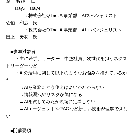
原 智輝 氏
Day3、Day4
：株式会社QTnet AI事業部 AIスペシャリスト
佐伯 和広 氏
：株式会社QTnet AI事業部 AIエバンジェリスト
田上 天羽 氏
■参加対象者
・主に若手、リーダー、中堅社員、次世代を担うネクス
トリーダーなど
・AIの活用に関して以下のようなお悩みを抱えているか
た
→AIを業務にどう使えばよいかわからない
→情報漏洩やリスクが気になる
→AIを試してみたが現場に定着しない
→AIエージェントやRAGなど新しい技術が理解できな
い
■開催要項