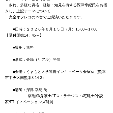
され、多様な資格・経験・知見を有する深津幸紀氏をお招
きし、上記テーマについて
完全オフレコの本音でご講演いただきます。
■日時：２０２６年６月１５日（月）15:00～17:00
【受付開始14：45～】
■費用：無料
■形式：会場（リアル）開催
■会場：くまもと大学連携インキュベータ会議室（熊本
市中央区南熊本3-14-3）
■講師：深津 幸紀 氏
薬剤師/弁護士/ITストラテジスト/宅建士/小説
家/FTIイノベーションズ所属