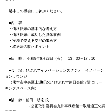
是非この機会にご参加ください。
■内 容
・価格転嫁の基本的な考え方
・価格転嫁に成功した具体事例
・実務で使える交渉の進め方
・取適法の改正ポイント
■日 時： 令和8年6月23日（火） 13：30～17：10
■会 場：びぷれすイノベーションスタジオ イノベーシ
ョンラウンジ
（熊本市中央区上通町2-17 びぷれす熊日会館 7階 コワー
キングスペース内）
■講 師：前田 明宏 氏
（公正取引委員会九州事務所第一取引適正化調