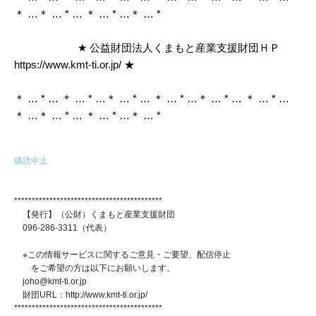
＊ …＊ … * … ＊ … * …＊ … *
★ 公益財団法人くまもと産業支援財団ＨＰ
https://www.kmt-ti.or.jp/ ★
＊ … * … ＊ … * …＊ … * … ＊ … * …＊ … * … ＊ … * …
＊ …＊ … * … ＊ … * …＊ … *
購読中止
******************************************
【発行】（公財）くまもと産業支援財団
096-286-3311（代表）
※この情報サービスに関するご意見・ご要望、配信停止
をご希望の方は以下にお願いします。
joho@kmt-ti.or.jp
財団URL：http://www.kmt-ti.or.jp/
******************************************